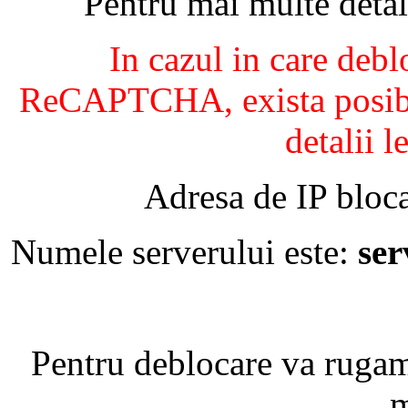
Pentru mai multe detal
In cazul in care debl
ReCAPTCHA, exista posibil
detalii l
Adresa de IP bloca
Numele serverului este:
se
Pentru deblocare va ruga
m